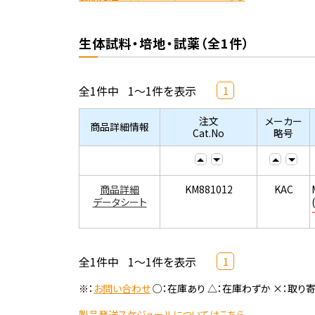
生体試料・培地・試薬（全1件）
全1件中
1～1件を表示
1
注文
メーカー
商品詳細情報
Cat.No
略号
商品詳細
KM881012
KAC
データシート
全1件中
1～1件を表示
1
※：
お問い合わせ
○：在庫あり △：在庫わずか ×：取り
製品発送スケジュールについてはこちら