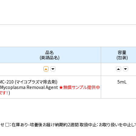
品名
容量
(英語品名)
(包装)
MC-210 (マイコプラズマ除去剤)
5mL
(Mycoplasma Removal Agent
★無償サンプル提供中
です！
)
寄せ □：在庫あり-培養後お届け納期約2週間 取扱中止：お取り扱いを中止し