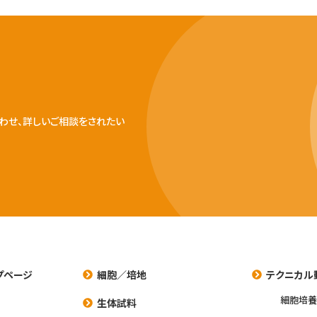
わせ、詳しいご相談をされたい
プページ
細胞／培地
テクニカル
細胞培
生体試料