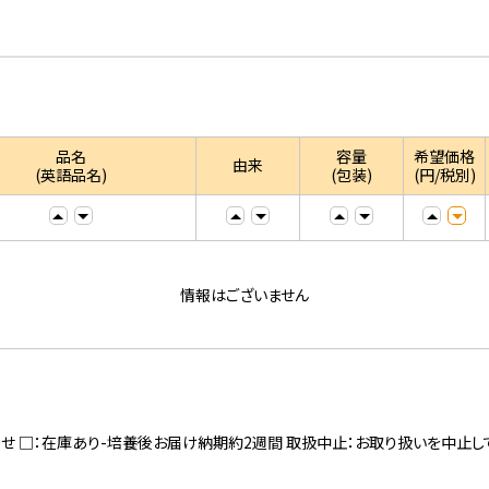
品名
容量
希望価格
由来
(英語品名)
(包装)
(円/税別)
情報はございません
寄せ □：在庫あり-培養後お届け納期約2週間 取扱中止：お取り扱いを中止し