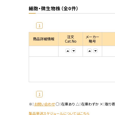
細胞・微生物株（全0件）
1
注文
メーカー
商品詳細情報
Cat.No
略号
1
※：
お問い合わせ
○：在庫あり △：在庫わずか ×：取り
製品発送スケジュールについてはこちら