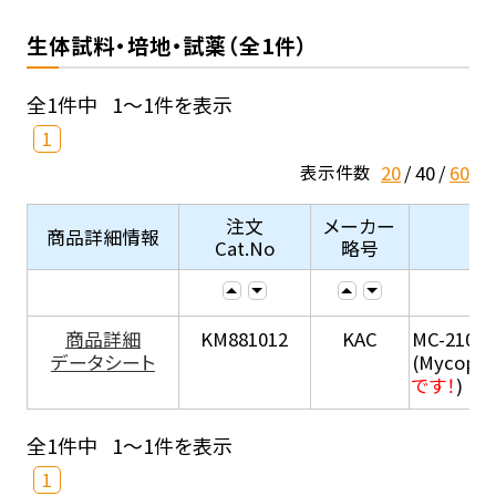
生体試料・培地・試薬（全1件）
全1件中
1～1件を表示
1
20
40
60
表示件数
注文
メーカー
商品詳細情報
Cat.No
略号
商品詳細
KM881012
KAC
MC-210
データシート
(Mycopla
です！
)
全1件中
1～1件を表示
1