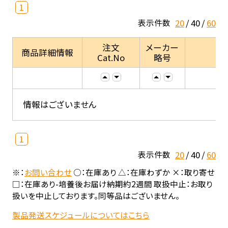
1
20
40
60
表示件数
注文
メーカー
商品詳細情報
Cat.No
略号
情報はございません
1
20
40
60
表示件数
※：
お問い合わせ
○：在庫あり △：在庫わずか ×：取り寄せ
□：在庫あり-培養後お届け納期約2週間 取扱中止：お取り
扱いを中止しております。同等品はございません。
製品発送スケジュールについてはこちら