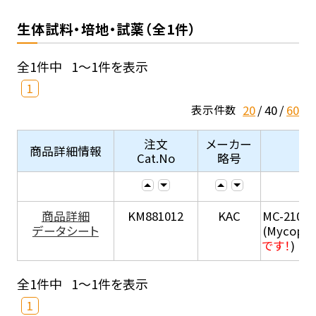
生体試料・培地・試薬（全1件）
全1件中
1～1件を表示
1
20
40
60
表示件数
注文
メーカー
商品詳細情報
Cat.No
略号
商品詳細
KM881012
KAC
MC-210
データシート
(Mycopla
です！
)
全1件中
1～1件を表示
1