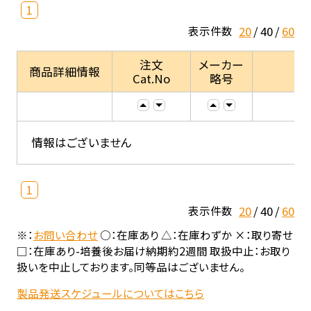
1
20
40
60
表示件数
注文
メーカー
商品詳細情報
Cat.No
略号
情報はございません
1
20
40
60
表示件数
※：
お問い合わせ
○：在庫あり △：在庫わずか ×：取り寄せ
□：在庫あり-培養後お届け納期約2週間 取扱中止：お取り
扱いを中止しております。同等品はございません。
製品発送スケジュールについてはこちら