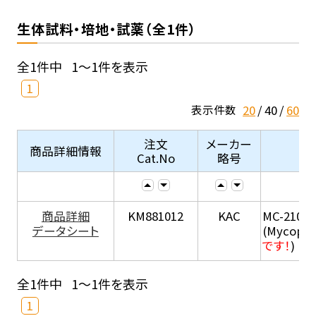
生体試料・培地・試薬（全1件）
全1件中
1～1件を表示
1
20
40
60
表示件数
注文
メーカー
商品詳細情報
Cat.No
略号
商品詳細
KM881012
KAC
MC-210
データシート
(Mycopla
です！
)
全1件中
1～1件を表示
1