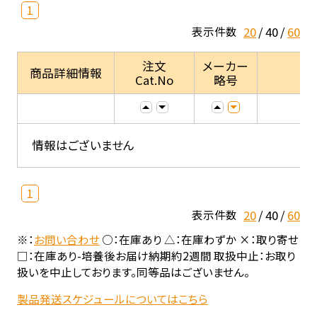
1
20
40
60
表示件数
注文
メーカー
商品詳細情報
Cat.No
略号
情報はございません
1
20
40
60
表示件数
※：
お問い合わせ
○：在庫あり △：在庫わずか ×：取り寄せ
□：在庫あり-培養後お届け納期約2週間 取扱中止：お取り
扱いを中止しております。同等品はございません。
製品発送スケジュールについてはこちら