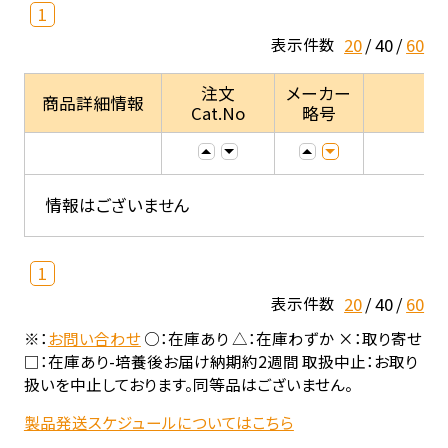
1
20
40
60
表示件数
注文
メーカー
商品詳細情報
Cat.No
略号
情報はございません
1
20
40
60
表示件数
※：
お問い合わせ
○：在庫あり △：在庫わずか ×：取り寄せ
□：在庫あり-培養後お届け納期約2週間 取扱中止：お取り
扱いを中止しております。同等品はございません。
製品発送スケジュールについてはこちら