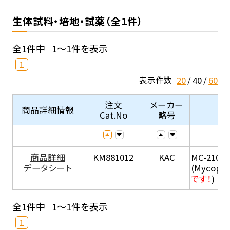
生体試料・培地・試薬（全1件）
全1件中
1～1件を表示
1
20
40
60
表示件数
注文
メーカー
商品詳細情報
Cat.No
略号
商品詳細
KM881012
KAC
MC-210
データシート
(Mycopla
です！
)
全1件中
1～1件を表示
1