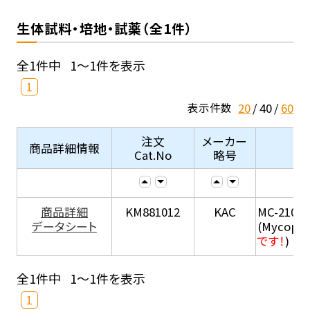
生体試料・培地・試薬（全1件）
全1件中
1～1件を表示
1
20
40
60
表示件数
注文
メーカー
商品詳細情報
Cat.No
略号
商品詳細
KM881012
KAC
MC-210
データシート
(Mycopla
です！
)
全1件中
1～1件を表示
1