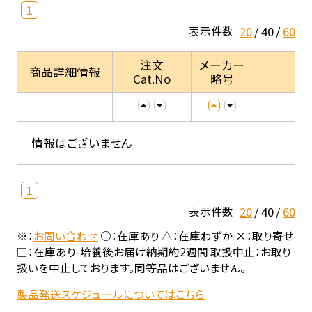
1
20
40
60
表示件数
注文
メーカー
商品詳細情報
Cat.No
略号
情報はございません
1
20
40
60
表示件数
※：
お問い合わせ
○：在庫あり △：在庫わずか ×：取り寄せ
□：在庫あり-培養後お届け納期約2週間 取扱中止：お取り
扱いを中止しております。同等品はございません。
製品発送スケジュールについてはこちら