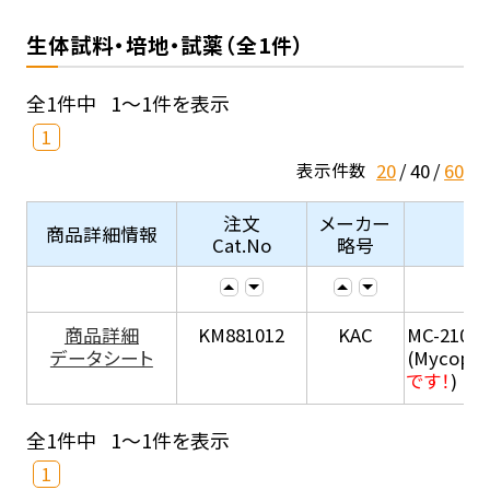
生体試料・培地・試薬（全1件）
全1件中
1～1件を表示
1
20
40
60
表示件数
注文
メーカー
商品詳細情報
Cat.No
略号
商品詳細
KM881012
KAC
MC-210
データシート
(Mycopla
です！
)
全1件中
1～1件を表示
1