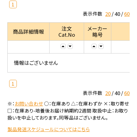
1
20
40
60
表示件数
注文
メーカー
商品詳細情報
Cat.No
略号
情報はございません
1
20
40
60
表示件数
※：
お問い合わせ
○：在庫あり △：在庫わずか ×：取り寄せ
□：在庫あり-培養後お届け納期約2週間 取扱中止：お取り
扱いを中止しております。同等品はございません。
製品発送スケジュールについてはこちら