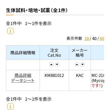
生体試料・培地・試薬（全1件）
全1件中
1～1件を表示
1
20
40
60
表示件数
注文
メーカー
商品詳細情報
Cat.No
略号
商品詳細
KM881012
KAC
MC-210
データシート
(Mycopla
です！
)
全1件中
1～1件を表示
1