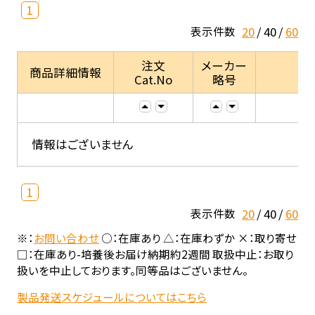
1
20
40
60
表示件数
注文
メーカー
商品詳細情報
Cat.No
略号
情報はございません
1
20
40
60
表示件数
※：
お問い合わせ
○：在庫あり △：在庫わずか ×：取り寄せ
□：在庫あり-培養後お届け納期約2週間 取扱中止：お取り
扱いを中止しております。同等品はございません。
製品発送スケジュールについてはこちら