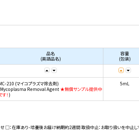
品名
容量
(英語品名)
(包装)
MC-210 (マイコプラズマ除去剤)
5mL
(Mycoplasma Removal Agent
★無償サンプル提供中
です！
)
寄せ □：在庫あり-培養後お届け納期約2週間 取扱中止：お取り扱いを中止し