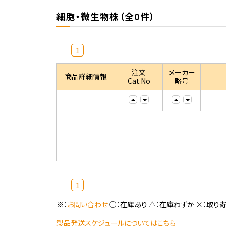
細胞・微生物株（全0件）
1
注文
メーカー
商品詳細情報
Cat.No
略号
1
※：
お問い合わせ
○：在庫あり △：在庫わずか ×：取り
製品発送スケジュールについてはこちら