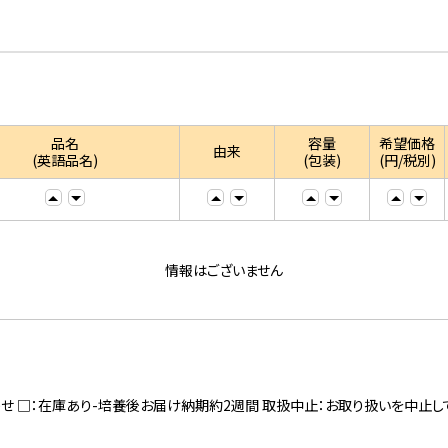
品名
容量
希望価格
由来
(英語品名)
(包装)
(円/税別)
情報はございません
寄せ □：在庫あり-培養後お届け納期約2週間 取扱中止：お取り扱いを中止し