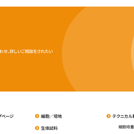
わせ、詳しいご相談をされたい
プページ
細胞／培地
テクニカル
細胞培
生体試料