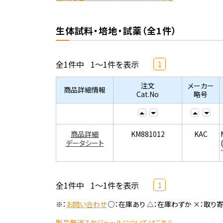
生体試料・培地・試薬（全1件）
全1件中
1～1件を表示
1
注文
メーカー
商品詳細情報
Cat.No
略号
商品詳細
KM881012
KAC
データシート
全1件中
1～1件を表示
1
※：
お問い合わせ
○：在庫あり △：在庫わずか ×：取り
製品発送スケジュールについてはこちら