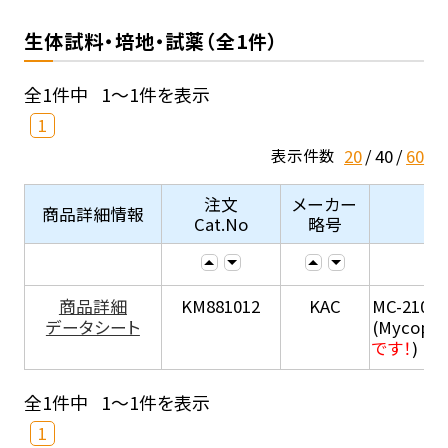
生体試料・培地・試薬（全1件）
全1件中
1～1件を表示
1
20
40
60
表示件数
注文
メーカー
商品詳細情報
Cat.No
略号
商品詳細
KM881012
KAC
MC-210
データシート
(Mycopla
です！
)
全1件中
1～1件を表示
1