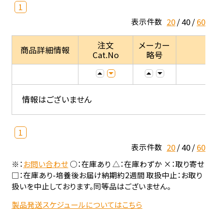
1
20
40
60
表示件数
注文
メーカー
商品詳細情報
Cat.No
略号
情報はございません
1
20
40
60
表示件数
※：
お問い合わせ
○：在庫あり △：在庫わずか ×：取り寄せ
□：在庫あり-培養後お届け納期約2週間 取扱中止：お取り
扱いを中止しております。同等品はございません。
製品発送スケジュールについてはこちら