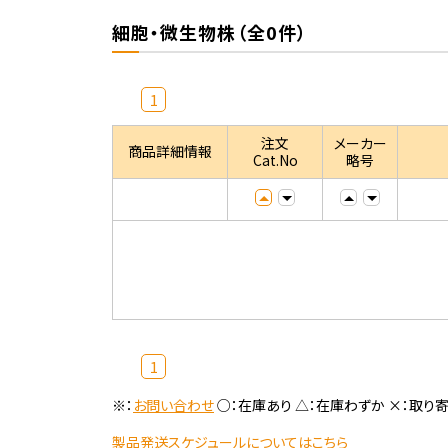
細胞・微生物株（全0件）
1
注文
メーカー
商品詳細情報
Cat.No
略号
1
※：
お問い合わせ
○：在庫あり △：在庫わずか ×：取り
製品発送スケジュールについてはこちら