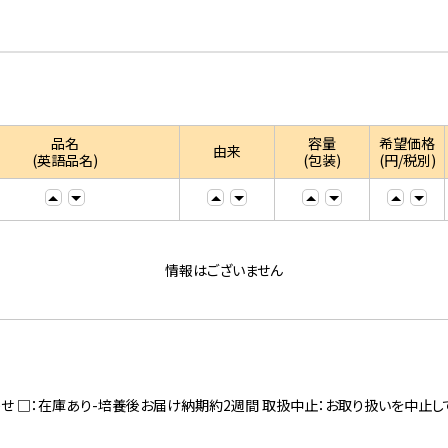
品名
容量
希望価格
由来
(英語品名)
(包装)
(円/税別)
情報はございません
寄せ □：在庫あり-培養後お届け納期約2週間 取扱中止：お取り扱いを中止し