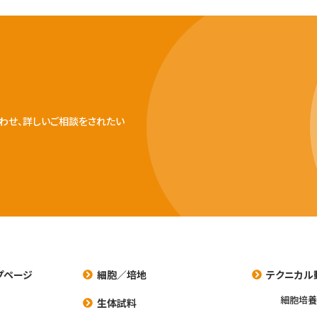
わせ、詳しいご相談をされたい
プページ
細胞／培地
テクニカル
細胞培
生体試料