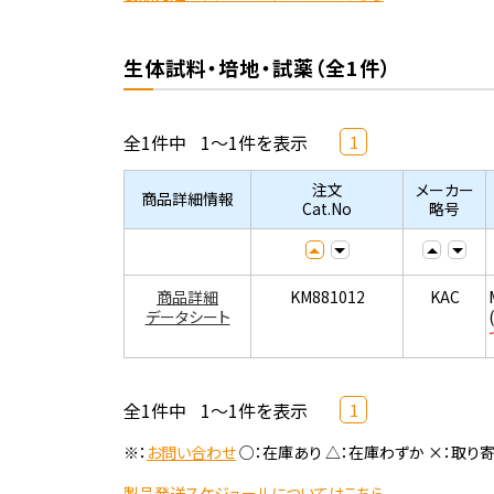
生体試料・培地・試薬（全1件）
全1件中
1～1件を表示
1
注文
メーカー
商品詳細情報
Cat.No
略号
商品詳細
KM881012
KAC
データシート
全1件中
1～1件を表示
1
※：
お問い合わせ
○：在庫あり △：在庫わずか ×：取り
製品発送スケジュールについてはこちら