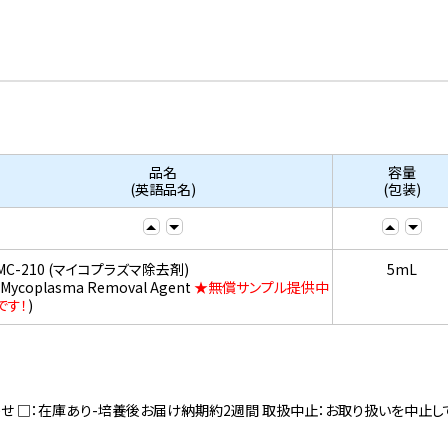
品名
容量
(英語品名)
(包装)
MC-210 (マイコプラズマ除去剤)
5mL
(Mycoplasma Removal Agent
★無償サンプル提供中
です！
)
寄せ □：在庫あり-培養後お届け納期約2週間 取扱中止：お取り扱いを中止し