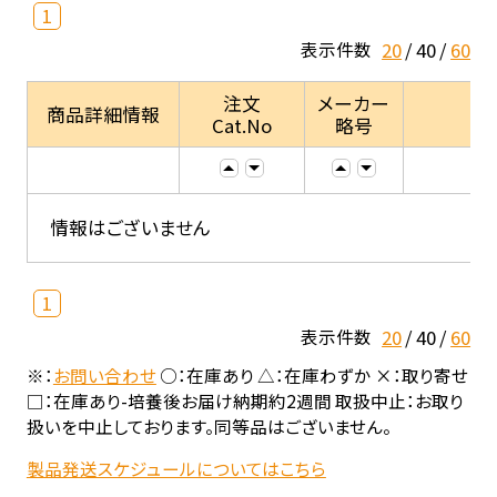
1
20
40
60
表示件数
注文
メーカー
商品詳細情報
Cat.No
略号
情報はございません
1
20
40
60
表示件数
※：
お問い合わせ
○：在庫あり △：在庫わずか ×：取り寄せ
□：在庫あり-培養後お届け納期約2週間 取扱中止：お取り
扱いを中止しております。同等品はございません。
製品発送スケジュールについてはこちら