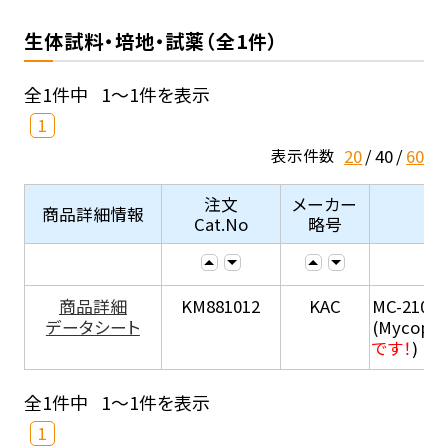
生体試料・培地・試薬（全1件）
全1件中
1～1件を表示
1
20
40
60
表示件数
注文
メーカー
商品詳細情報
Cat.No
略号
商品詳細
KM881012
KAC
MC-210
データシート
(Mycopla
です！
)
全1件中
1～1件を表示
1