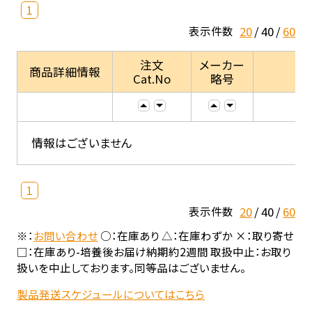
1
20
40
60
表示件数
注文
メーカー
商品詳細情報
Cat.No
略号
情報はございません
1
20
40
60
表示件数
※：
お問い合わせ
○：在庫あり △：在庫わずか ×：取り寄せ
□：在庫あり-培養後お届け納期約2週間 取扱中止：お取り
扱いを中止しております。同等品はございません。
製品発送スケジュールについてはこちら