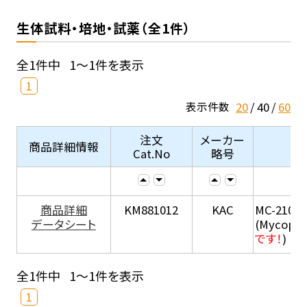
生体試料・培地・試薬（全1件）
全1件中
1～1件を表示
1
20
40
60
表示件数
注文
メーカー
商品詳細情報
Cat.No
略号
商品詳細
KM881012
KAC
MC-210
データシート
(Mycopla
です！
)
全1件中
1～1件を表示
1