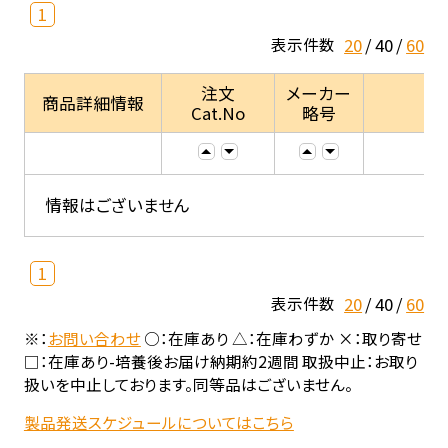
1
20
40
60
表示件数
注文
メーカー
商品詳細情報
Cat.No
略号
情報はございません
1
20
40
60
表示件数
※：
お問い合わせ
○：在庫あり △：在庫わずか ×：取り寄せ
□：在庫あり-培養後お届け納期約2週間 取扱中止：お取り
扱いを中止しております。同等品はございません。
製品発送スケジュールについてはこちら