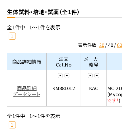
生体試料・培地・試薬（全1件）
全1件中
1～1件を表示
1
20
40
60
表示件数
注文
メーカー
商品詳細情報
Cat.No
略号
商品詳細
KM881012
KAC
MC-210
データシート
(Mycopla
です！
)
全1件中
1～1件を表示
1