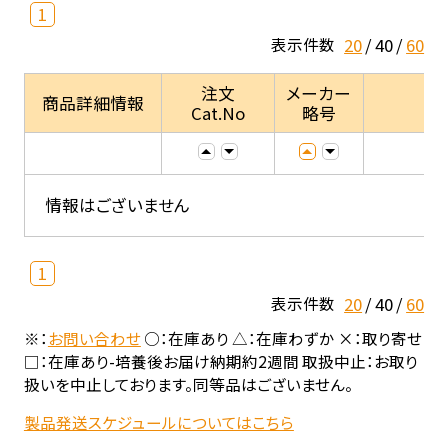
1
20
40
60
表示件数
注文
メーカー
商品詳細情報
Cat.No
略号
情報はございません
1
20
40
60
表示件数
※：
お問い合わせ
○：在庫あり △：在庫わずか ×：取り寄せ
□：在庫あり-培養後お届け納期約2週間 取扱中止：お取り
扱いを中止しております。同等品はございません。
製品発送スケジュールについてはこちら