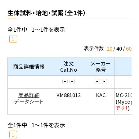
生体試料・培地・試薬（全1件）
全1件中
1～1件を表示
1
20
40
60
表示件数
注文
メーカー
商品詳細情報
Cat.No
略号
商品詳細
KM881012
KAC
MC-210
データシート
(Mycopla
です！
)
全1件中
1～1件を表示
1