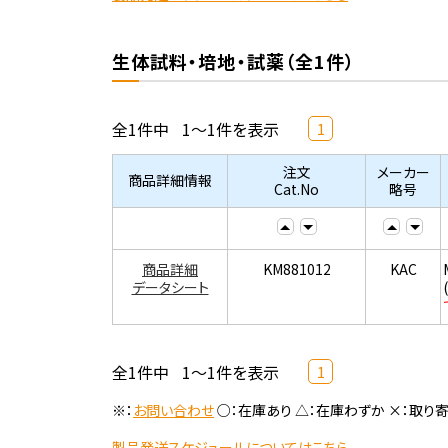
生体試料・培地・試薬（全1件）
全1件中
1～1件を表示
1
注文
メーカー
商品詳細情報
Cat.No
略号
商品詳細
KM881012
KAC
データシート
全1件中
1～1件を表示
1
※：
お問い合わせ
○：在庫あり △：在庫わずか ×：取り
製品発送スケジュールについてはこちら