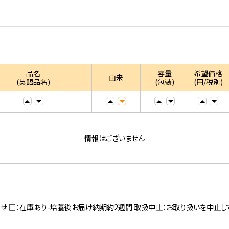
品名
容量
希望価格
由来
(英語品名)
(包装)
(円/税別)
情報はございません
寄せ □：在庫あり-培養後お届け納期約2週間 取扱中止：お取り扱いを中止し