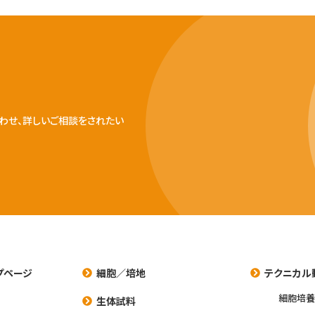
わせ、詳しいご相談をされたい
プページ
細胞／培地
テクニカル
細胞培
生体試料