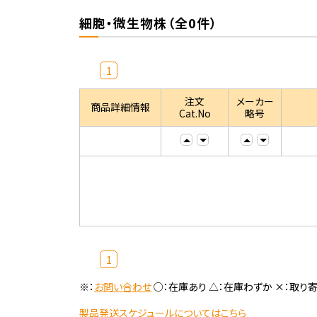
細胞・微生物株（全0件）
1
注文
メーカー
商品詳細情報
Cat.No
略号
1
※：
お問い合わせ
○：在庫あり △：在庫わずか ×：取り
製品発送スケジュールについてはこちら