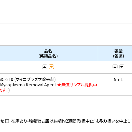
品名
容量
(英語品名)
(包装)
MC-210 (マイコプラズマ除去剤)
5mL
(Mycoplasma Removal Agent
★無償サンプル提供中
です！
)
寄せ □：在庫あり-培養後お届け納期約2週間 取扱中止：お取り扱いを中止し