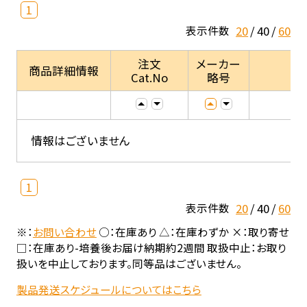
1
20
40
60
表示件数
注文
メーカー
商品詳細情報
Cat.No
略号
情報はございません
1
20
40
60
表示件数
※：
お問い合わせ
○：在庫あり △：在庫わずか ×：取り寄せ
□：在庫あり-培養後お届け納期約2週間 取扱中止：お取り
扱いを中止しております。同等品はございません。
製品発送スケジュールについてはこちら