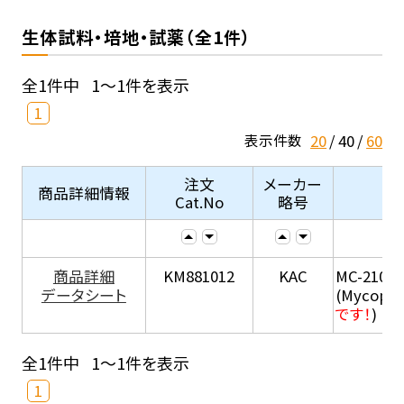
生体試料・培地・試薬（全1件）
全1件中
1～1件を表示
1
20
40
60
表示件数
注文
メーカー
商品詳細情報
Cat.No
略号
商品詳細
KM881012
KAC
MC-210
データシート
(Mycopla
です！
)
全1件中
1～1件を表示
1