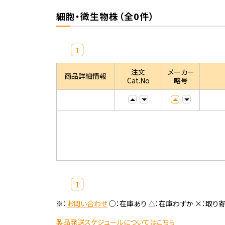
細胞・微生物株（全0件）
1
注文
メーカー
商品詳細情報
Cat.No
略号
1
※：
お問い合わせ
○：在庫あり △：在庫わずか ×：取り
製品発送スケジュールについてはこちら