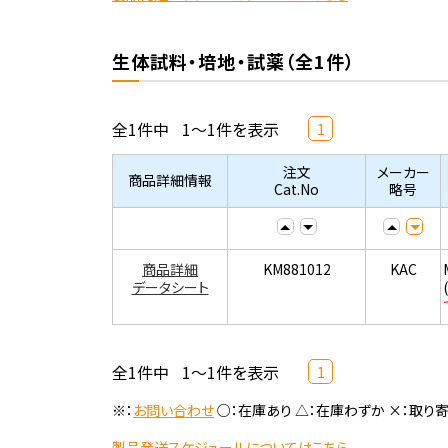
生体試料・培地・試薬（全1件）
全1件中
1～1件を表示
1
注文
メーカー
商品詳細情報
Cat.No
略号
商品詳細
KM881012
KAC
データシート
全1件中
1～1件を表示
1
※：
お問い合わせ
○：在庫あり △：在庫わずか ×：取り
製品発送スケジュールについてはこちら