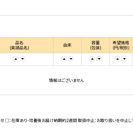
品名
容量
希望価格
由来
(英語品名)
(包装)
(円/税別)
情報はございません
寄せ □：在庫あり-培養後お届け納期約2週間 取扱中止：お取り扱いを中止し