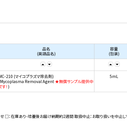
品名
容量
(英語品名)
(包装)
MC-210 (マイコプラズマ除去剤)
5mL
(Mycoplasma Removal Agent
★無償サンプル提供中
です！
)
寄せ □：在庫あり-培養後お届け納期約2週間 取扱中止：お取り扱いを中止し