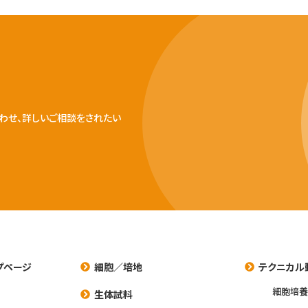
わせ、詳しいご相談をされたい
プページ
細胞／培地
テクニカル
細胞培
生体試料