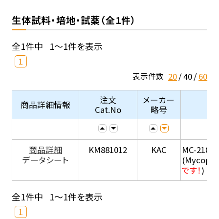
生体試料・培地・試薬（全1件）
全1件中
1～1件を表示
1
20
40
60
表示件数
注文
メーカー
商品詳細情報
Cat.No
略号
商品詳細
KM881012
KAC
MC-210
データシート
(Mycopla
です！
)
全1件中
1～1件を表示
1