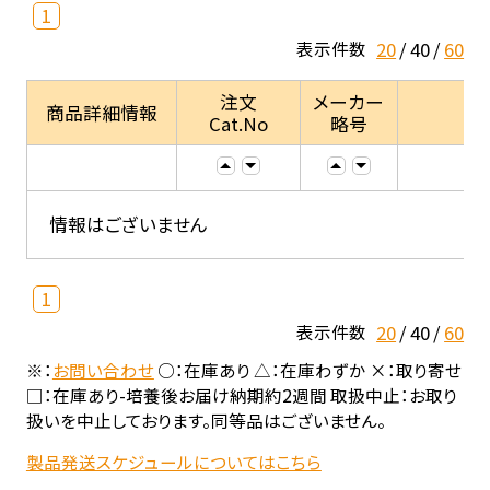
1
20
40
60
表示件数
注文
メーカー
商品詳細情報
Cat.No
略号
情報はございません
1
20
40
60
表示件数
※：
お問い合わせ
○：在庫あり △：在庫わずか ×：取り寄せ
□：在庫あり-培養後お届け納期約2週間 取扱中止：お取り
扱いを中止しております。同等品はございません。
製品発送スケジュールについてはこちら