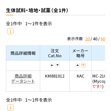
生体試料・培地・試薬（全1件）
全1件中
1～1件を表示
1
20
40
60
表示件数
注文
メーカー
商品詳細情報
Cat.No
略号
商品詳細
KM881012
KAC
MC-210
データシート
(Mycopla
です！
)
全1件中
1～1件を表示
1