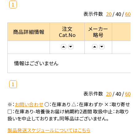
1
20
40
60
表示件数
注文
メーカー
商品詳細情報
Cat.No
略号
情報はございません
1
20
40
60
表示件数
※：
お問い合わせ
○：在庫あり △：在庫わずか ×：取り寄せ
□：在庫あり-培養後お届け納期約2週間 取扱中止：お取り
扱いを中止しております。同等品はございません。
製品発送スケジュールについてはこちら