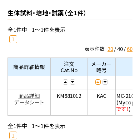
生体試料・培地・試薬（全1件）
全1件中
1～1件を表示
1
20
40
60
表示件数
注文
メーカー
商品詳細情報
Cat.No
略号
商品詳細
KM881012
KAC
MC-210
データシート
(Mycopla
です！
)
全1件中
1～1件を表示
1