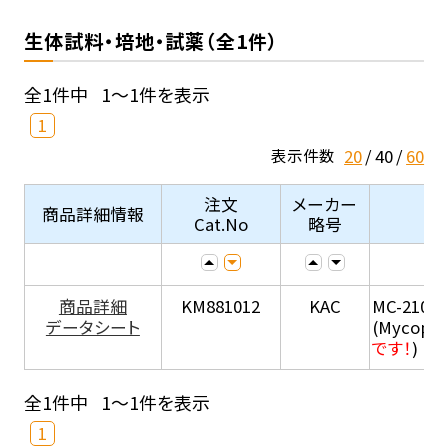
生体試料・培地・試薬（全1件）
全1件中
1～1件を表示
1
20
40
60
表示件数
注文
メーカー
商品詳細情報
Cat.No
略号
商品詳細
KM881012
KAC
MC-210
データシート
(Mycopla
です！
)
全1件中
1～1件を表示
1