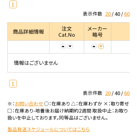
1
20
40
60
表示件数
注文
メーカー
商品詳細情報
Cat.No
略号
情報はございません
1
20
40
60
表示件数
※：
お問い合わせ
○：在庫あり △：在庫わずか ×：取り寄せ
□：在庫あり-培養後お届け納期約2週間 取扱中止：お取り
扱いを中止しております。同等品はございません。
製品発送スケジュールについてはこちら