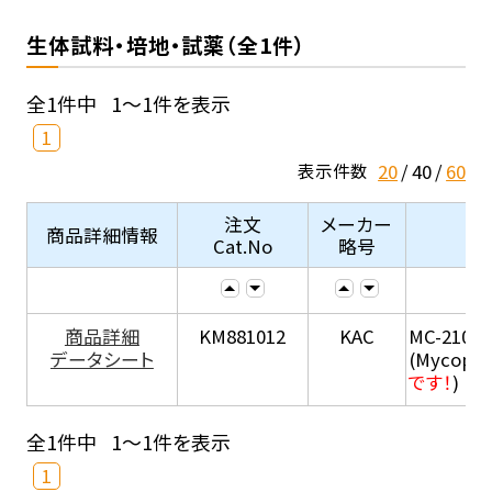
生体試料・培地・試薬（全1件）
全1件中
1～1件を表示
1
20
40
60
表示件数
注文
メーカー
商品詳細情報
Cat.No
略号
商品詳細
KM881012
KAC
MC-210
データシート
(Mycopla
です！
)
全1件中
1～1件を表示
1