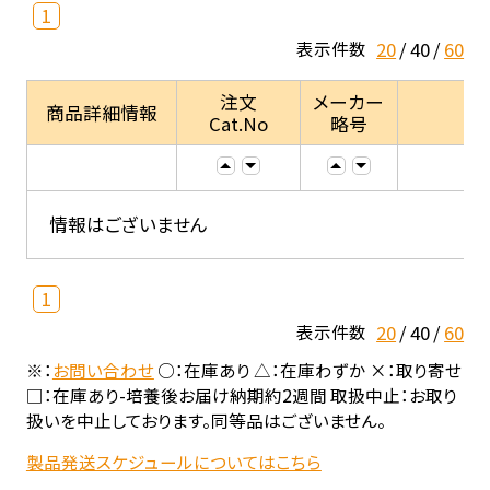
1
20
40
60
表示件数
注文
メーカー
商品詳細情報
Cat.No
略号
情報はございません
1
20
40
60
表示件数
※：
お問い合わせ
○：在庫あり △：在庫わずか ×：取り寄せ
□：在庫あり-培養後お届け納期約2週間 取扱中止：お取り
扱いを中止しております。同等品はございません。
製品発送スケジュールについてはこちら