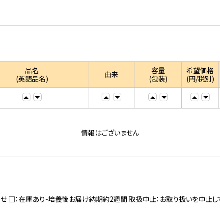
品名
容量
希望価格
由来
(英語品名)
(包装)
(円/税別)
情報はございません
寄せ □：在庫あり-培養後お届け納期約2週間 取扱中止：お取り扱いを中止し