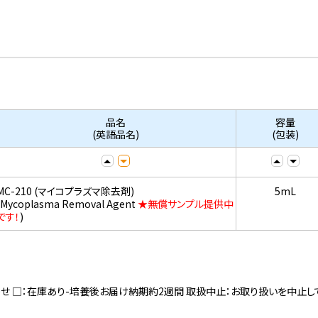
品名
容量
(英語品名)
(包装)
MC-210 (マイコプラズマ除去剤)
5mL
(Mycoplasma Removal Agent
★無償サンプル提供中
です！
)
寄せ □：在庫あり-培養後お届け納期約2週間 取扱中止：お取り扱いを中止し