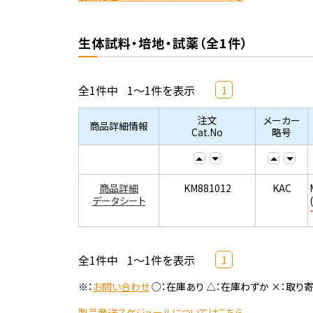
生体試料・培地・試薬（全1件）
全1件中
1～1件を表示
1
注文
メーカー
商品詳細情報
Cat.No
略号
商品詳細
KM881012
KAC
データシート
全1件中
1～1件を表示
1
※：
お問い合わせ
○：在庫あり △：在庫わずか ×：取り
製品発送スケジュールについてはこちら