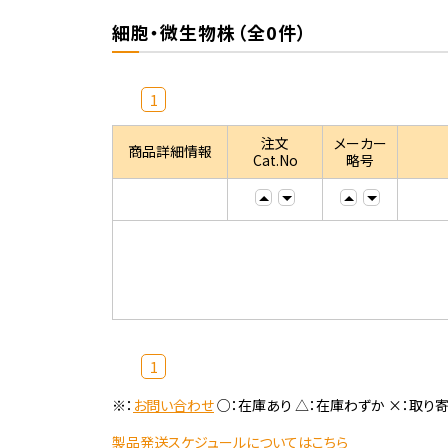
細胞・微生物株（全0件）
1
注文
メーカー
商品詳細情報
Cat.No
略号
1
※：
お問い合わせ
○：在庫あり △：在庫わずか ×：取り
製品発送スケジュールについてはこちら