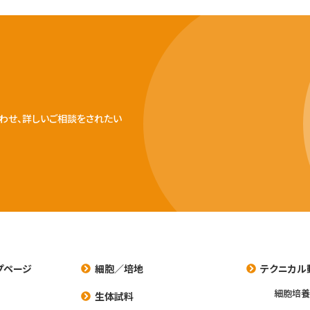
わせ、詳しいご相談をされたい
プページ
細胞／培地
テクニカル
細胞培
生体試料