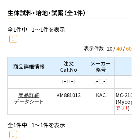
生体試料・培地・試薬（全1件）
全1件中
1～1件を表示
1
20
40
60
表示件数
注文
メーカー
商品詳細情報
Cat.No
略号
商品詳細
KM881012
KAC
MC-210
データシート
(Mycopla
です！
)
全1件中
1～1件を表示
1