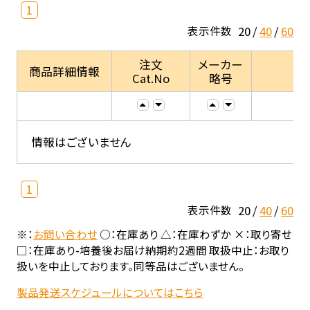
1
20
40
60
表示件数
注文
メーカー
商品詳細情報
Cat.No
略号
情報はございません
1
20
40
60
表示件数
※：
お問い合わせ
○：在庫あり △：在庫わずか ×：取り寄せ
□：在庫あり-培養後お届け納期約2週間 取扱中止：お取り
扱いを中止しております。同等品はございません。
製品発送スケジュールについてはこちら