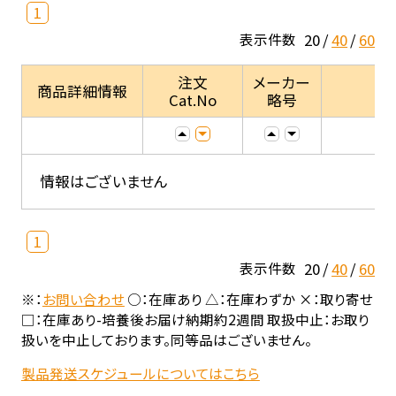
1
20
40
60
表示件数
注文
メーカー
商品詳細情報
Cat.No
略号
情報はございません
1
20
40
60
表示件数
※：
お問い合わせ
○：在庫あり △：在庫わずか ×：取り寄せ
□：在庫あり-培養後お届け納期約2週間 取扱中止：お取り
扱いを中止しております。同等品はございません。
製品発送スケジュールについてはこちら