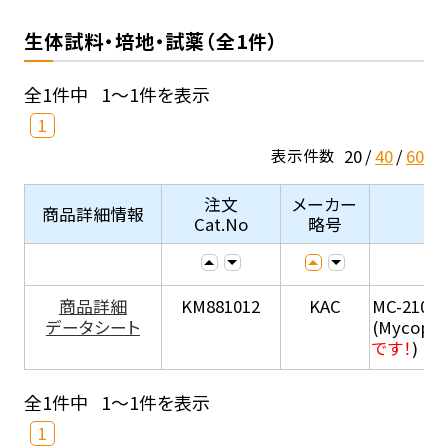
生体試料・培地・試薬（全1件）
全1件中
1～1件を表示
1
20
40
60
表示件数
注文
メーカー
商品詳細情報
Cat.No
略号
商品詳細
KM881012
KAC
MC-210
データシート
(Mycopla
です！
)
全1件中
1～1件を表示
1