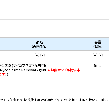
品名
容量
(英語品名)
(包装)
MC-210 (マイコプラズマ除去剤)
5mL
(Mycoplasma Removal Agent
★無償サンプル提供中
です！
)
寄せ □：在庫あり-培養後お届け納期約2週間 取扱中止：お取り扱いを中止し