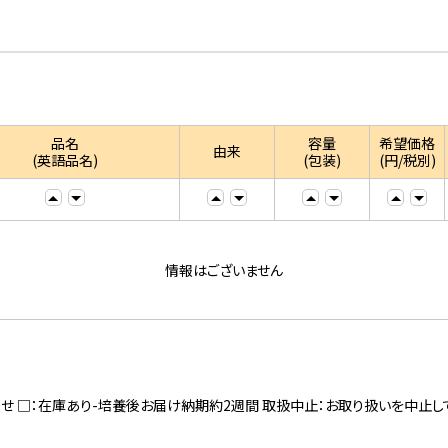
品名
容量
希望価格
由来
(英語品名)
(包装)
(円/税別)
情報はございません
寄せ □：在庫あり-培養後お届け納期約2週間 取扱中止：お取り扱いを中止し