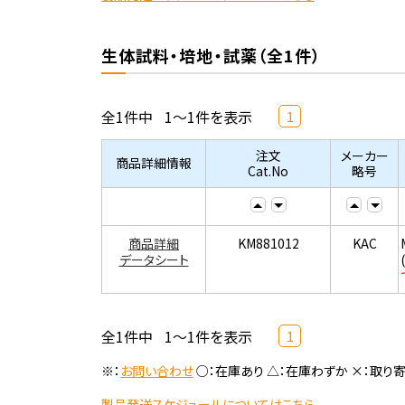
生体試料・培地・試薬（全1件）
全1件中
1～1件を表示
1
注文
メーカー
商品詳細情報
Cat.No
略号
商品詳細
KM881012
KAC
データシート
全1件中
1～1件を表示
1
※：
お問い合わせ
○：在庫あり △：在庫わずか ×：取り
製品発送スケジュールについてはこちら