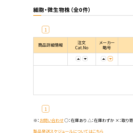
細胞・微生物株（全0件）
1
注文
メーカー
商品詳細情報
Cat.No
略号
1
※：
お問い合わせ
○：在庫あり △：在庫わずか ×：取り
製品発送スケジュールについてはこちら