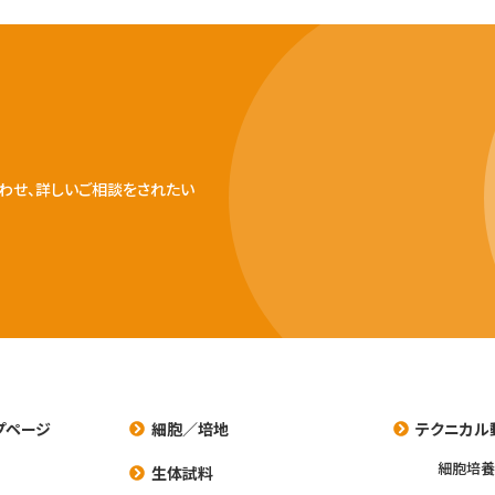
わせ、詳しいご相談をされたい
プページ
細胞／培地
テクニカル
細胞培
生体試料