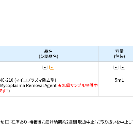
品名
容量
(英語品名)
(包装)
MC-210 (マイコプラズマ除去剤)
5mL
(Mycoplasma Removal Agent
★無償サンプル提供中
です！
)
寄せ □：在庫あり-培養後お届け納期約2週間 取扱中止：お取り扱いを中止し