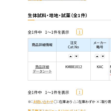
生体試料・培地・試薬（全1件）
全1件中
1～1件を表示
1
注文
メーカー
商品詳細情報
Cat.No
略号
商品詳細
KM881012
KAC
データシート
全1件中
1～1件を表示
1
※：
お問い合わせ
○：在庫あり △：在庫わずか ×：取り
製品発送スケジュールについてはこちら