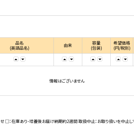
品名
容量
希望価格
由来
(英語品名)
(包装)
(円/税別)
情報はございません
寄せ □：在庫あり-培養後お届け納期約2週間 取扱中止：お取り扱いを中止し