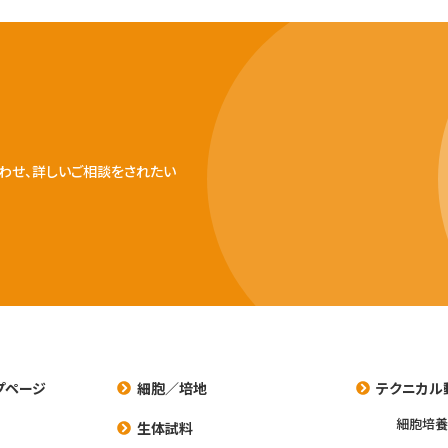
わせ、詳しいご相談をされたい
プページ
細胞／培地
テクニカル
細胞培
生体試料