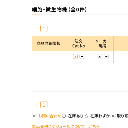
細胞・微生物株（全0件）
1
注文
メーカー
商品詳細情報
Cat.No
略号
1
※：
お問い合わせ
○：在庫あり △：在庫わずか ×：取り
製品発送スケジュールについてはこちら