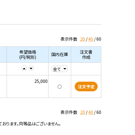
表示件数
20
40
60
希望価格
注文書
国内在庫
(円/税別)
作成
25,000
○
注文予定
表示件数
20
40
60
ております。同等品はございません。