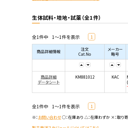
生体試料・培地・試薬（全1件）
全1件中
1～1件を表示
1
注文
メーカー
商品詳細情報
Cat.No
略号
商品詳細
KM881012
KAC
データシート
全1件中
1～1件を表示
1
※：
お問い合わせ
○：在庫あり △：在庫わずか ×：取り
製品発送スケジュールについてはこちら