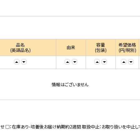
品名
容量
希望価格
由来
(英語品名)
(包装)
(円/税別)
情報はございません
寄せ □：在庫あり-培養後お届け納期約2週間 取扱中止：お取り扱いを中止し