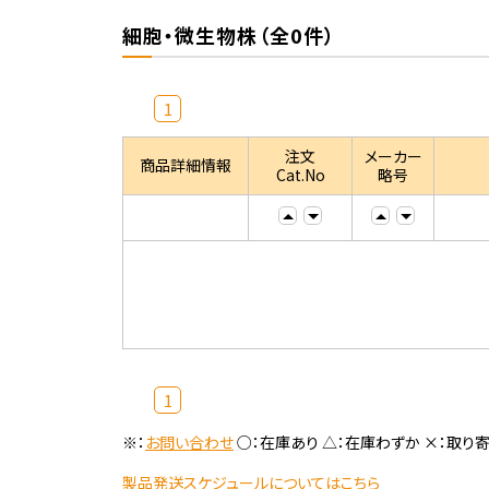
細胞・微生物株（全0件）
1
注文
メーカー
商品詳細情報
Cat.No
略号
1
※：
お問い合わせ
○：在庫あり △：在庫わずか ×：取り
製品発送スケジュールについてはこちら