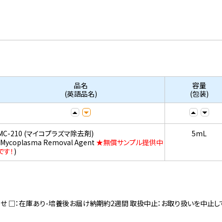
品名
容量
(英語品名)
(包装)
MC-210 (マイコプラズマ除去剤)
5mL
(Mycoplasma Removal Agent
★無償サンプル提供中
です！
)
寄せ □：在庫あり-培養後お届け納期約2週間 取扱中止：お取り扱いを中止し