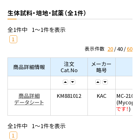
生体試料・培地・試薬（全1件）
全1件中
1～1件を表示
1
20
40
60
表示件数
注文
メーカー
商品詳細情報
Cat.No
略号
商品詳細
KM881012
KAC
MC-210
データシート
(Mycopla
です！
)
全1件中
1～1件を表示
1