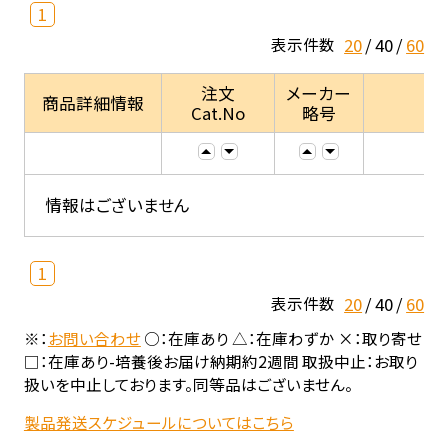
1
20
40
60
表示件数
注文
メーカー
商品詳細情報
Cat.No
略号
情報はございません
1
20
40
60
表示件数
※：
お問い合わせ
○：在庫あり △：在庫わずか ×：取り寄せ
□：在庫あり-培養後お届け納期約2週間 取扱中止：お取り
扱いを中止しております。同等品はございません。
製品発送スケジュールについてはこちら