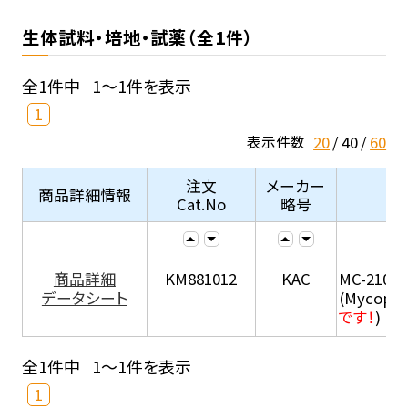
生体試料・培地・試薬（全1件）
全1件中
1～1件を表示
1
20
40
60
表示件数
注文
メーカー
商品詳細情報
Cat.No
略号
商品詳細
KM881012
KAC
MC-210
データシート
(Mycopla
です！
)
全1件中
1～1件を表示
1