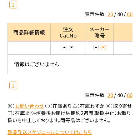
1
20
40
60
表示件数
注文
メーカー
商品詳細情報
Cat.No
略号
情報はございません
1
20
40
60
表示件数
※：
お問い合わせ
○：在庫あり △：在庫わずか ×：取り寄せ
□：在庫あり-培養後お届け納期約2週間 取扱中止：お取り
扱いを中止しております。同等品はございません。
製品発送スケジュールについてはこちら