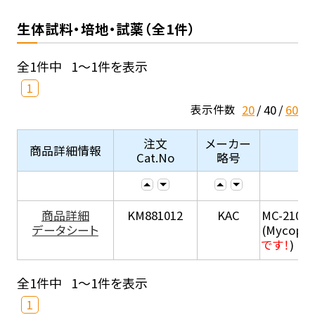
生体試料・培地・試薬（全1件）
全1件中
1～1件を表示
1
20
40
60
表示件数
注文
メーカー
商品詳細情報
Cat.No
略号
商品詳細
KM881012
KAC
MC-210
データシート
(Mycopla
です！
)
全1件中
1～1件を表示
1