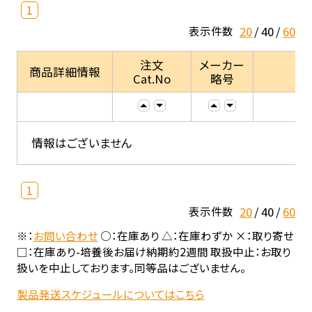
1
20
40
60
表示件数
注文
メーカー
商品詳細情報
Cat.No
略号
情報はございません
1
20
40
60
表示件数
※：
お問い合わせ
○：在庫あり △：在庫わずか ×：取り寄せ
□：在庫あり-培養後お届け納期約2週間 取扱中止：お取り
扱いを中止しております。同等品はございません。
製品発送スケジュールについてはこちら