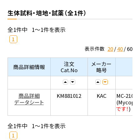
生体試料・培地・試薬（全1件）
全1件中
1～1件を表示
1
20
40
60
表示件数
注文
メーカー
商品詳細情報
Cat.No
略号
商品詳細
KM881012
KAC
MC-210
データシート
(Mycopla
です！
)
全1件中
1～1件を表示
1