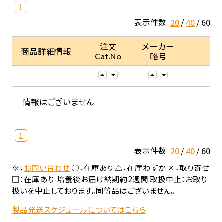
1
20
40
60
表示件数
注文
メーカー
商品詳細情報
Cat.No
略号
情報はございません
1
20
40
60
表示件数
※：
お問い合わせ
○：在庫あり △：在庫わずか ×：取り寄せ
□：在庫あり-培養後お届け納期約2週間 取扱中止：お取り
扱いを中止しております。同等品はございません。
製品発送スケジュールについてはこちら