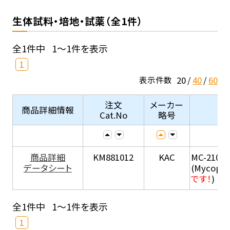
生体試料・培地・試薬（全1件）
全1件中
1～1件を表示
1
20
40
60
表示件数
注文
メーカー
商品詳細情報
Cat.No
略号
商品詳細
KM881012
KAC
MC-210
データシート
(Mycopla
です！
)
全1件中
1～1件を表示
1