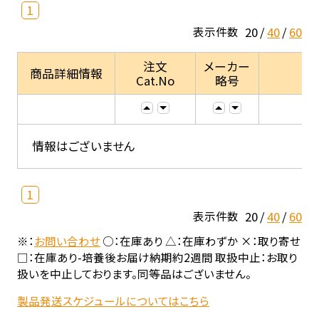
1
20
40
60
表示件数
注文
メーカー
商品詳細情報
Cat.No
略号
情報はございません
1
20
40
60
表示件数
※：
お問い合わせ
○：在庫あり △：在庫わずか ×：取り寄せ
□：在庫あり-培養後お届け納期約2週間 取扱中止：お取り
扱いを中止しております。同等品はございません。
製品発送スケジュールについてはこちら