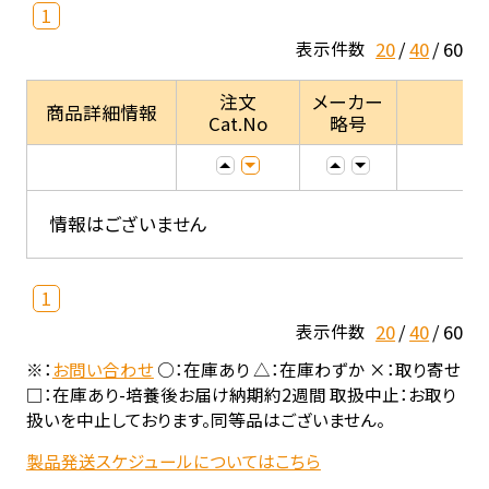
1
20
40
60
表示件数
注文
メーカー
商品詳細情報
Cat.No
略号
情報はございません
1
20
40
60
表示件数
※：
お問い合わせ
○：在庫あり △：在庫わずか ×：取り寄せ
□：在庫あり-培養後お届け納期約2週間 取扱中止：お取り
扱いを中止しております。同等品はございません。
製品発送スケジュールについてはこちら