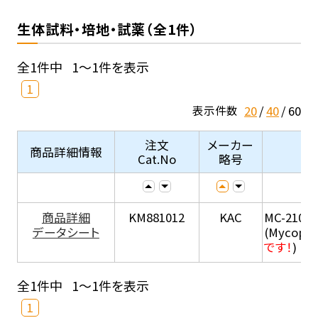
生体試料・培地・試薬（全1件）
全1件中
1～1件を表示
1
20
40
60
表示件数
注文
メーカー
商品詳細情報
Cat.No
略号
商品詳細
KM881012
KAC
MC-210
データシート
(Mycopla
です！
)
全1件中
1～1件を表示
1