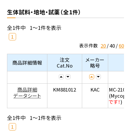
生体試料・培地・試薬（全1件）
全1件中
1～1件を表示
1
20
40
60
表示件数
注文
メーカー
商品詳細情報
Cat.No
略号
商品詳細
KM881012
KAC
MC-210
データシート
(Mycopla
です！
)
全1件中
1～1件を表示
1