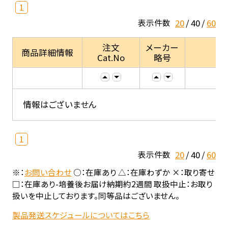
1
20
40
60
表示件数
注文
メーカー
商品詳細情報
Cat.No
略号
情報はございません
1
20
40
60
表示件数
※：
お問い合わせ
○：在庫あり △：在庫わずか ×：取り寄せ
□：在庫あり-培養後お届け納期約2週間 取扱中止：お取り
扱いを中止しております。同等品はございません。
製品発送スケジュールについてはこちら