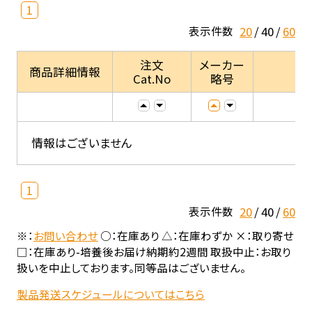
1
20
40
60
表示件数
注文
メーカー
商品詳細情報
Cat.No
略号
情報はございません
1
20
40
60
表示件数
※：
お問い合わせ
○：在庫あり △：在庫わずか ×：取り寄せ
□：在庫あり-培養後お届け納期約2週間 取扱中止：お取り
扱いを中止しております。同等品はございません。
製品発送スケジュールについてはこちら