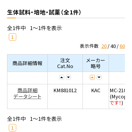
生体試料・培地・試薬（全1件）
全1件中
1～1件を表示
1
20
40
60
表示件数
注文
メーカー
商品詳細情報
Cat.No
略号
商品詳細
KM881012
KAC
MC-210
データシート
(Mycopla
です！
)
全1件中
1～1件を表示
1