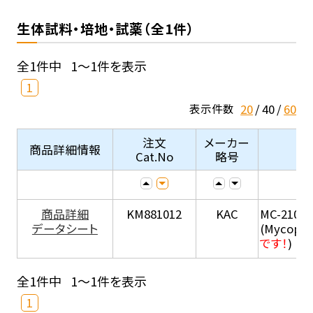
生体試料・培地・試薬（全1件）
全1件中
1～1件を表示
1
20
40
60
表示件数
注文
メーカー
商品詳細情報
Cat.No
略号
商品詳細
KM881012
KAC
MC-210
データシート
(Mycopla
です！
)
全1件中
1～1件を表示
1