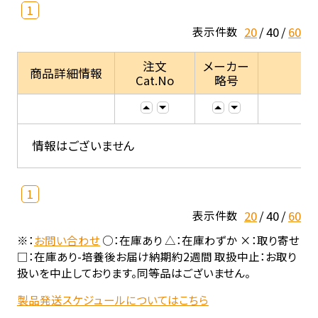
1
20
40
60
表示件数
注文
メーカー
商品詳細情報
Cat.No
略号
情報はございません
1
20
40
60
表示件数
※：
お問い合わせ
○：在庫あり △：在庫わずか ×：取り寄せ
□：在庫あり-培養後お届け納期約2週間 取扱中止：お取り
扱いを中止しております。同等品はございません。
製品発送スケジュールについてはこちら