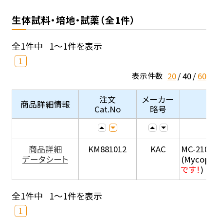
生体試料・培地・試薬（全1件）
全1件中
1～1件を表示
1
20
40
60
表示件数
注文
メーカー
商品詳細情報
Cat.No
略号
商品詳細
KM881012
KAC
MC-210
データシート
(Mycopla
です！
)
全1件中
1～1件を表示
1