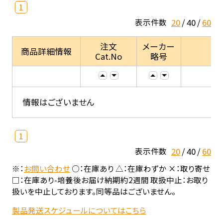
1
20
40
60
表示件数
注文
メーカー
商品詳細情報
Cat.No
略号
情報はございません
1
20
40
60
表示件数
※：
お問い合わせ
○：在庫あり △：在庫わずか ×：取り寄せ
□：在庫あり-培養後お届け納期約2週間 取扱中止：お取り
扱いを中止しております。同等品はございません。
製品発送スケジュールについてはこちら