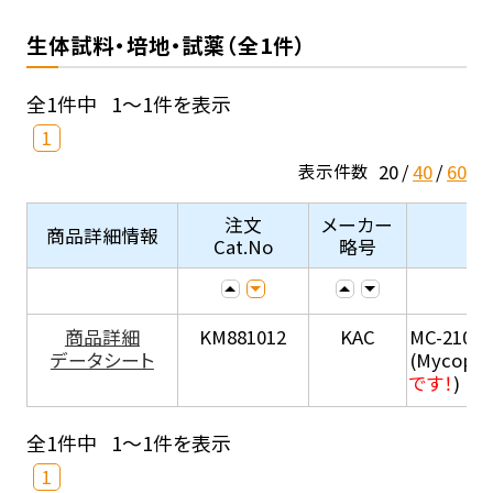
生体試料・培地・試薬（全1件）
全1件中
1～1件を表示
1
20
40
60
表示件数
注文
メーカー
商品詳細情報
Cat.No
略号
商品詳細
KM881012
KAC
MC-210
データシート
(Mycopla
です！
)
全1件中
1～1件を表示
1