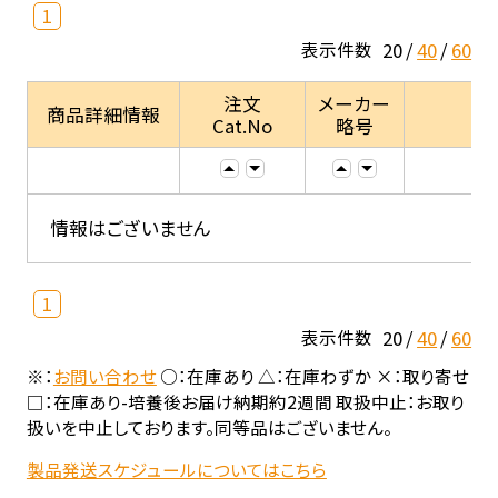
1
20
40
60
表示件数
注文
メーカー
商品詳細情報
Cat.No
略号
情報はございません
1
20
40
60
表示件数
※：
お問い合わせ
○：在庫あり △：在庫わずか ×：取り寄せ
□：在庫あり-培養後お届け納期約2週間 取扱中止：お取り
扱いを中止しております。同等品はございません。
製品発送スケジュールについてはこちら