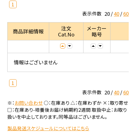
1
20
40
60
表示件数
注文
メーカー
商品詳細情報
Cat.No
略号
情報はございません
1
20
40
60
表示件数
※：
お問い合わせ
○：在庫あり △：在庫わずか ×：取り寄せ
□：在庫あり-培養後お届け納期約2週間 取扱中止：お取り
扱いを中止しております。同等品はございません。
製品発送スケジュールについてはこちら