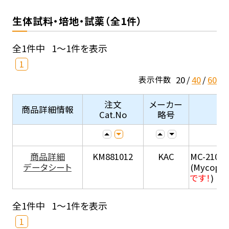
生体試料・培地・試薬（全1件）
全1件中
1～1件を表示
1
20
40
60
表示件数
注文
メーカー
商品詳細情報
Cat.No
略号
商品詳細
KM881012
KAC
MC-210
データシート
(Mycopla
です！
)
全1件中
1～1件を表示
1