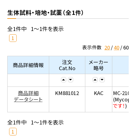
生体試料・培地・試薬（全1件）
全1件中
1～1件を表示
1
20
40
60
表示件数
注文
メーカー
商品詳細情報
Cat.No
略号
商品詳細
KM881012
KAC
MC-210
データシート
(Mycopla
です！
)
全1件中
1～1件を表示
1