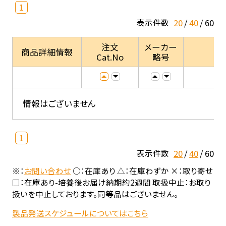
1
20
40
60
表示件数
注文
メーカー
商品詳細情報
Cat.No
略号
情報はございません
1
20
40
60
表示件数
※：
お問い合わせ
○：在庫あり △：在庫わずか ×：取り寄せ
□：在庫あり-培養後お届け納期約2週間 取扱中止：お取り
扱いを中止しております。同等品はございません。
製品発送スケジュールについてはこちら