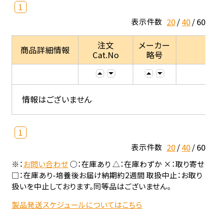
1
20
40
60
表示件数
注文
メーカー
商品詳細情報
Cat.No
略号
情報はございません
1
20
40
60
表示件数
※：
お問い合わせ
○：在庫あり △：在庫わずか ×：取り寄せ
□：在庫あり-培養後お届け納期約2週間 取扱中止：お取り
扱いを中止しております。同等品はございません。
製品発送スケジュールについてはこちら