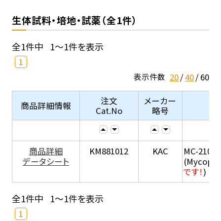
生体試料・培地・試薬（全1件）
全1件中
1～1件を表示
1
20
40
60
表示件数
注文
メーカー
商品詳細情報
Cat.No
略号
商品詳細
KM881012
KAC
MC-210
データシート
(Mycopla
です！
)
全1件中
1～1件を表示
1