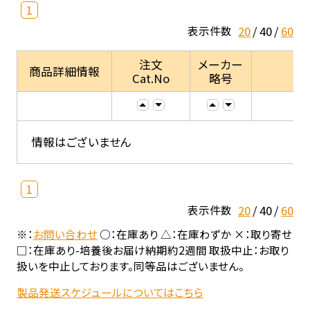
1
20
40
60
表示件数
注文
メーカー
商品詳細情報
Cat.No
略号
情報はございません
1
20
40
60
表示件数
※：
お問い合わせ
○：在庫あり △：在庫わずか ×：取り寄せ
□：在庫あり-培養後お届け納期約2週間 取扱中止：お取り
扱いを中止しております。同等品はございません。
製品発送スケジュールについてはこちら