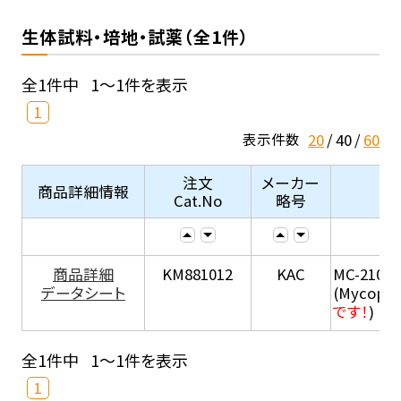
生体試料・培地・試薬（全1件）
全1件中
1～1件を表示
1
20
40
60
表示件数
注文
メーカー
商品詳細情報
Cat.No
略号
商品詳細
KM881012
KAC
MC-210
データシート
(Mycopla
です！
)
全1件中
1～1件を表示
1