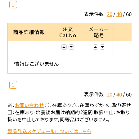
1
20
40
60
表示件数
注文
メーカー
商品詳細情報
Cat.No
略号
情報はございません
1
20
40
60
表示件数
※：
お問い合わせ
○：在庫あり △：在庫わずか ×：取り寄せ
□：在庫あり-培養後お届け納期約2週間 取扱中止：お取り
扱いを中止しております。同等品はございません。
製品発送スケジュールについてはこちら