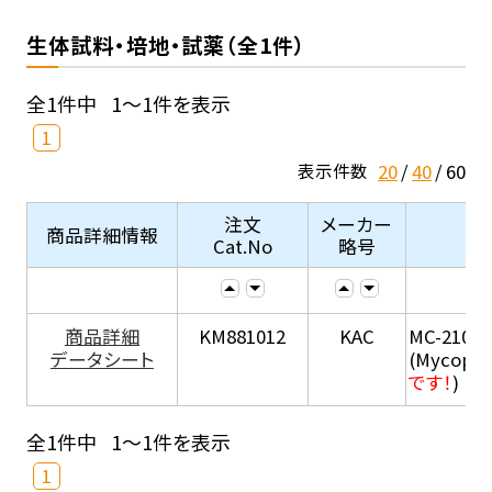
生体試料・培地・試薬（全1件）
全1件中
1～1件を表示
1
20
40
60
表示件数
注文
メーカー
商品詳細情報
Cat.No
略号
商品詳細
KM881012
KAC
MC-210
データシート
(Mycopla
です！
)
全1件中
1～1件を表示
1