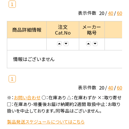
1
20
40
60
表示件数
注文
メーカー
商品詳細情報
Cat.No
略号
情報はございません
1
20
40
60
表示件数
※：
お問い合わせ
○：在庫あり △：在庫わずか ×：取り寄せ
□：在庫あり-培養後お届け納期約2週間 取扱中止：お取り
扱いを中止しております。同等品はございません。
製品発送スケジュールについてはこちら