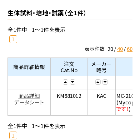
生体試料・培地・試薬（全1件）
全1件中
1～1件を表示
1
20
40
60
表示件数
注文
メーカー
商品詳細情報
Cat.No
略号
商品詳細
KM881012
KAC
MC-210
データシート
(Mycopla
です！
)
全1件中
1～1件を表示
1