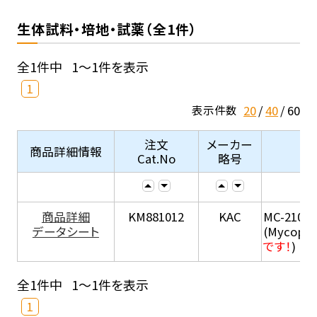
生体試料・培地・試薬（全1件）
全1件中
1～1件を表示
1
20
40
60
表示件数
注文
メーカー
商品詳細情報
Cat.No
略号
商品詳細
KM881012
KAC
MC-210
データシート
(Mycopla
です！
)
全1件中
1～1件を表示
1