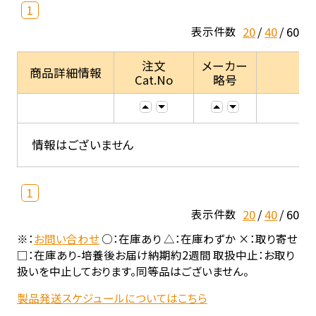
1
20
40
60
表示件数
注文
メーカー
商品詳細情報
Cat.No
略号
情報はございません
1
20
40
60
表示件数
※：
お問い合わせ
○：在庫あり △：在庫わずか ×：取り寄せ
□：在庫あり-培養後お届け納期約2週間 取扱中止：お取り
扱いを中止しております。同等品はございません。
製品発送スケジュールについてはこちら