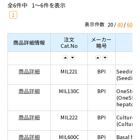
全6件中
1～6件を表示
1
20
40
60
表示件数
注文
メーカー
商品詳細情報
Cat.No
略号
商品詳細
MIL221
BPI
Seeding
(Seeding
商品詳細
MIL130C
BPI
OneStep 
(OneStep
hepatocy
商品詳細
MIL222
BPI
Culture 
(Culture
商品詳細
MIL600C
BPI
Basal hep