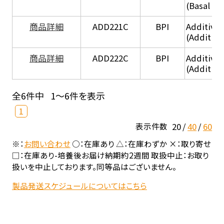
(Basal he
商品詳細
ADD221C
BPI
Additive
(Additiv
商品詳細
ADD222C
BPI
Additive
(Additive
全6件中
1～6件を表示
1
20
40
60
表示件数
※：
お問い合わせ
○：在庫あり △：在庫わずか ×：取り寄せ
□：在庫あり-培養後お届け納期約2週間 取扱中止：お取り
扱いを中止しております。同等品はございません。
製品発送スケジュールについてはこちら