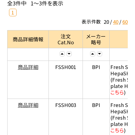
全3件中
1～3件を表示
1
20
40
60
表示件数
注文
メーカー
商品詳細情報
Cat.No
略号
商品詳細
FSSH001
BPI
Fresh Sus
HepaSH®
(Fresh Su
plate He
こちら
)
商品詳細
FSSH003
BPI
Fresh Sus
HepaSH®
(Fresh Su
plate He
こちら
)