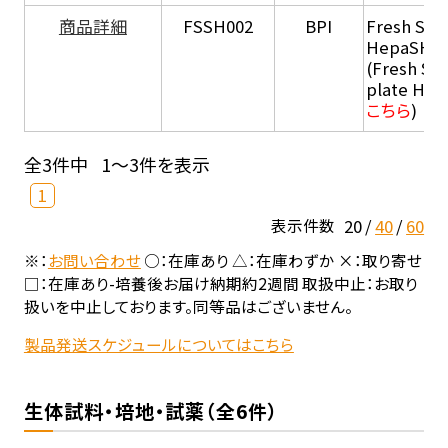
商品詳細
FSSH002
BPI
Fresh Sus
HepaSH®
(Fresh Su
plate He
こちら
)
全3件中
1～3件を表示
1
20
40
60
表示件数
※：
お問い合わせ
○：在庫あり △：在庫わずか ×：取り寄せ
□：在庫あり-培養後お届け納期約2週間 取扱中止：お取り
扱いを中止しております。同等品はございません。
製品発送スケジュールについてはこちら
生体試料・培地・試薬（全6件）