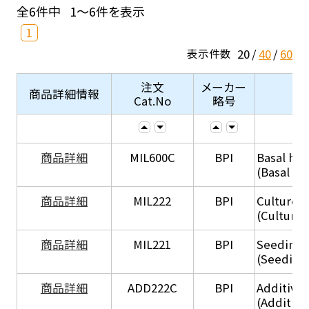
全6件中
1～6件を表示
1
20
40
60
表示件数
注文
メーカー
商品詳細情報
Cat.No
略号
商品詳細
MIL600C
BPI
Basal hep
(Basal he
商品詳細
MIL222
BPI
Culture 
(Culture
商品詳細
MIL221
BPI
Seeding
(Seeding
商品詳細
ADD222C
BPI
Additive
(Additive