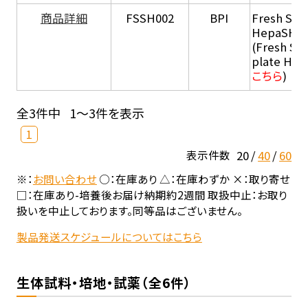
商品詳細
FSSH002
BPI
Fresh Sus
HepaSH®
(Fresh Su
plate He
こちら
)
全3件中
1～3件を表示
1
20
40
60
表示件数
※：
お問い合わせ
○：在庫あり △：在庫わずか ×：取り寄せ
□：在庫あり-培養後お届け納期約2週間 取扱中止：お取り
扱いを中止しております。同等品はございません。
製品発送スケジュールについてはこちら
生体試料・培地・試薬（全6件）