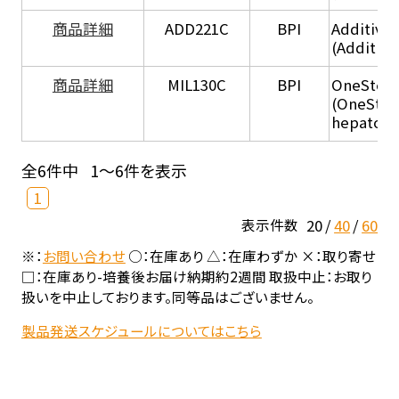
商品詳細
ADD221C
BPI
Additive
(Additiv
商品詳細
MIL130C
BPI
OneStep 
(OneStep
hepatocy
全6件中
1～6件を表示
1
20
40
60
表示件数
※：
お問い合わせ
○：在庫あり △：在庫わずか ×：取り寄せ
□：在庫あり-培養後お届け納期約2週間 取扱中止：お取り
扱いを中止しております。同等品はございません。
製品発送スケジュールについてはこちら