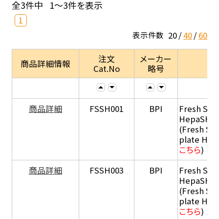
全3件中
1～3件を表示
1
20
40
60
表示件数
注文
メーカー
商品詳細情報
Cat.No
略号
商品詳細
FSSH001
BPI
Fresh Sus
HepaSH®
(Fresh Su
plate He
こちら
)
商品詳細
FSSH003
BPI
Fresh Sus
HepaSH®
(Fresh Su
plate He
こちら
)