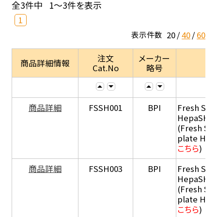
全3件中
1～3件を表示
1
20
40
60
表示件数
注文
メーカー
商品詳細情報
Cat.No
略号
商品詳細
FSSH001
BPI
Fresh Sus
HepaSH®
(Fresh Su
plate He
こちら
)
商品詳細
FSSH003
BPI
Fresh Sus
HepaSH®
(Fresh Su
plate He
こちら
)