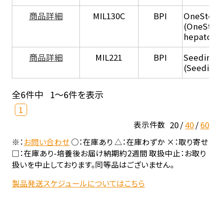
商品詳細
MIL130C
BPI
OneStep 
(OneStep
hepatocy
商品詳細
MIL221
BPI
Seeding
(Seeding
全6件中
1～6件を表示
1
20
40
60
表示件数
※：
お問い合わせ
○：在庫あり △：在庫わずか ×：取り寄せ
□：在庫あり-培養後お届け納期約2週間 取扱中止：お取り
扱いを中止しております。同等品はございません。
製品発送スケジュールについてはこちら