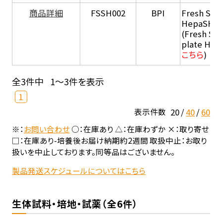
商品詳細
FSSH002
BPI
Fresh Sus
HepaSH®
(Fresh Su
plate He
こちら
)
全3件中
1～3件を表示
1
20
40
60
表示件数
※：
お問い合わせ
○：在庫あり △：在庫わずか ×：取り寄せ
□：在庫あり-培養後お届け納期約2週間 取扱中止：お取り
扱いを中止しております。同等品はございません。
製品発送スケジュールについてはこちら
生体試料・培地・試薬（全6件）