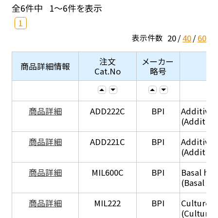
全6件中
1～6件を表示
1
20
40
60
表示件数
注文
メーカー
商品詳細情報
Cat.No
略号
商品詳細
ADD222C
BPI
Additive
(Additive
商品詳細
ADD221C
BPI
Additive
(Additiv
商品詳細
MIL600C
BPI
Basal hep
(Basal he
商品詳細
MIL222
BPI
Culture 
(Culture